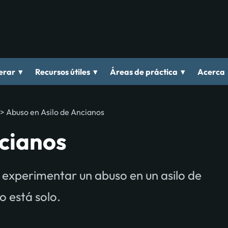
▾
▾
▾
erar
Recursos útiles
Áreas de práctica
Acerca
>
Abuso en Asilo de Ancianos
ncianos
 experimentar un abuso en un asilo de
 está solo.