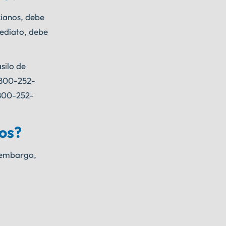
cianos, debe
mediato, debe
silo de
1-800-252-
 800-252-
nos?
n embargo,