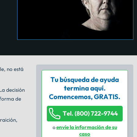
e, no está
Tu búsqueda de ayuda
termina aquí.
La decisión
Comencemos, GRATIS.
a forma de
Tel. (800) 722-9744
raición,
envíe la información de su
o
caso