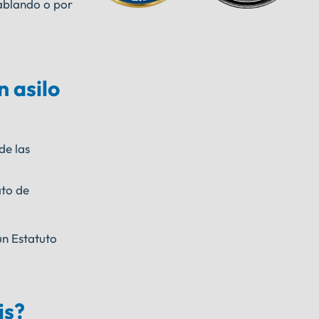
hablando o por
 asilo
de las
ato de
un Estatuto
is?