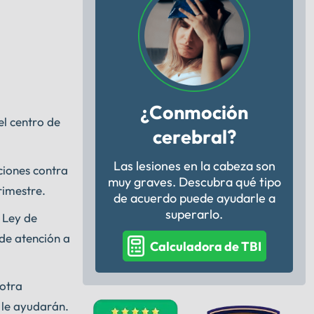
¿Conmoción
el centro de
cerebral?
Las lesiones en la cabeza son
ciones contra
muy graves. Descubra qué tipo
rimestre.
de acuerdo puede ayudarle a
superarlo.
 Ley de
de atención a
Calculadora de TBI
 otra
le ayudarán.