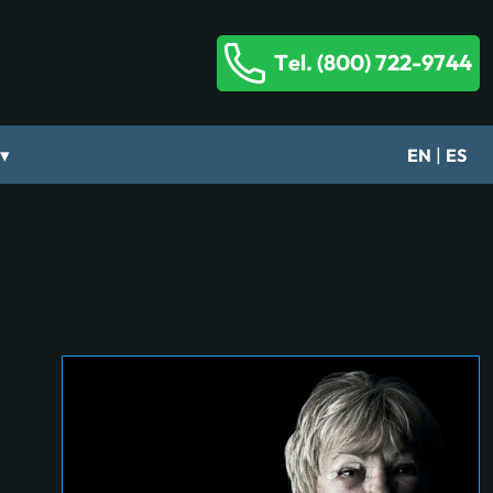
Tel. (800) 722-9744
▾
|
EN
ES