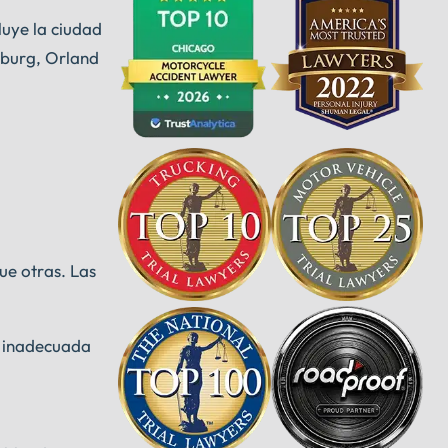
luye la ciudad
mburg, Orland
ue otras. Las
a inadecuada