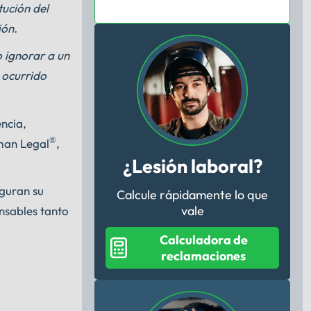
tución del
ión.
 ignorar a un
 ocurrido
ncia,
®
man Legal
,
¿Lesión laboral?
eguran su
Calcule rápidamente lo que
vale
onsables tanto
Calculadora de
reclamaciones