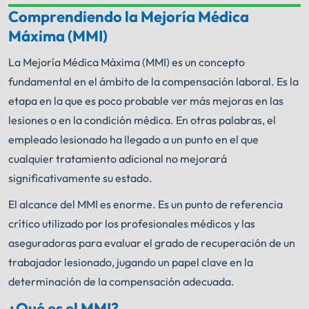
Comprendiendo la Mejoría Médica
Su búsqueda de ayuda termina aquí.
Máxima (MMI)
¡Obtenga asesoría legal GRATIS ahora!
La Mejoría Médica Máxima (MMI) es un concepto
fundamental en el ámbito de la compensación laboral. Es la
Enviar
Llame ahora
información
etapa en la que es poco probable ver más mejoras en las
lesiones o en la condición médica. En otras palabras, el
Un profesional con experiencia como abogado de
empleado lesionado ha llegado a un punto en el que
Chicago sabe lo que debe hacerse. Desde el
®
momento en que firma con Shuman Legal
,
cualquier tratamiento adicional no mejorará
comenzamos a trabajar.
significativamente su estado.
El alcance del MMI es enorme. Es un punto de referencia
crítico utilizado por los profesionales médicos y las
aseguradoras para evaluar el grado de recuperación de un
trabajador lesionado, jugando un papel clave en la
determinación de la compensación adecuada.
¿Qué es el MMI?