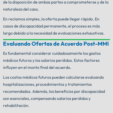
de la disposición de ambas partes a comprometerse y de la
naturaleza del caso.
En reclamos simples, la oferta puede llegar rápido. En
casos de discapacidad permanente, el proceso es más
largo debido a la necesidad de evaluaciones exhaustivas.
Evaluando Ofertas de Acuerdo Post-MMI
Su búsqueda de ayuda termina aquí.
Es fundamental considerar cuidadosamente los gastos
¡Obtenga asesoría legal GRATIS ahora!
médicos futuros y los salarios perdidos. Estos factores
influyen en el monto final del acuerdo.
Enviar
Llame ahora
información
Los costos médicos futuros pueden calcularse evaluando
hospitalizaciones, procedimientos y tratamientos
Un profesional con experiencia como abogado de
Chicago sabe lo que debe hacerse. Desde el
recomendados. Además, los beneficios por discapacidad
®
momento en que firma con Shuman Legal
,
son esenciales, compensando salarios perdidos y
comenzamos a trabajar.
rehabilitación.