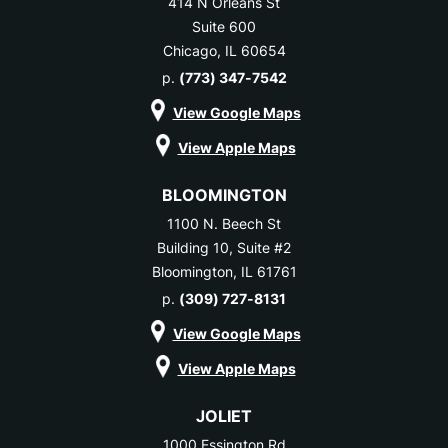
414 N Orleans St
Suite 600
Chicago, IL 60654
p.
(773) 347-7542
View Google Maps
View Apple Maps
BLOOMINGTON
1100 N. Beech St
Building 10, Suite #2
Bloomington, IL 61761
p.
(309) 727-8131
View Google Maps
View Apple Maps
JOLIET
1000 Essington Rd